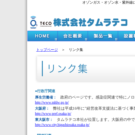
オゾンガス・オゾン水・紫外線
トップページ
＞ リンク集
●行政庁関連
政府のページです。感染症関連で特にノロ
厚生労働省：
http://www.mhlw.go.jp/
弊社は平成16年に”経営改革支援法に基づく事
大阪府：
http://www.pref.osaka.jp/
タムラテコ本社が位置します。大阪府の中で
東大阪市：
http://www.city.higashiosaka.osaka.jp/