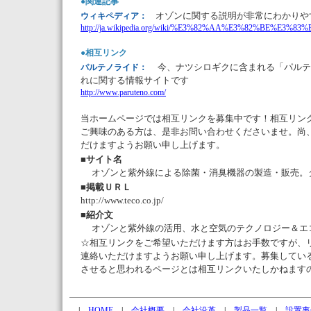
●関連記事
オゾンに関する説明が非常にわかりや
ウィキペディア：
http://ja.wikipedia.org/wiki/%E3%82%AA%E3%82%BE%E3%83%
●相互リンク
今、ナツシロギクに含まれる「パルテ
パルテノライド：
れに関する情報サイトです
http://www.paruteno.com/
当ホームページでは相互リンクを募集中です！相互リン
ご興味のある方は、是非お問い合わせくださいませ。尚
だけますようお願い申し上げます。
■
サイト名
オゾンと紫外線による除菌・消臭機器の製造・販売。
■
掲載ＵＲＬ
http://www.teco.co.jp/
■
紹介文
オゾンと紫外線の活用、水と空気のテクノロジー＆エ
☆相互リンクをご希望いただけます方はお手数ですが、
連絡いただけますようお願い申し上げます。募集してい
させると思われるページとは相互リンクいたしかねます
|
HOME
|
会社概要
|
会社沿革
|
製品一覧
|
設置事