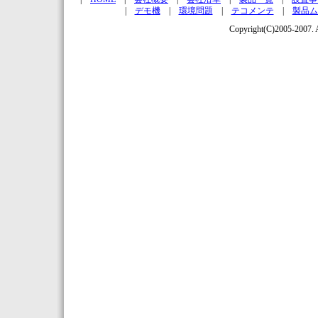
|
デモ機
|
環境問題
|
テコメンテ
|
製品ム
Copyright(C)2005-200